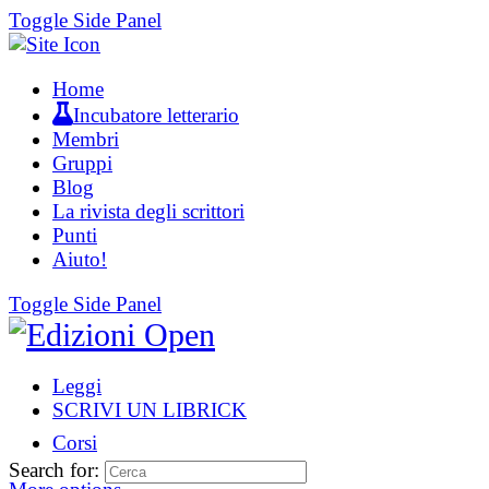
Toggle Side Panel
Home
Incubatore letterario
Membri
Gruppi
Blog
La rivista degli scrittori
Punti
Aiuto!
Toggle Side Panel
Leggi
SCRIVI UN LIBRICK
Corsi
Search for: