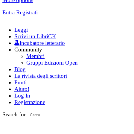
More options
Entra
Registrati
Leggi
Scrivi un LibriCK
Incubatore letterario
Community
Membri
Gruppi Edizioni Open
Blog
La rivista degli scrittori
Punti
Aiuto!
Log In
Registrazione
Search for: