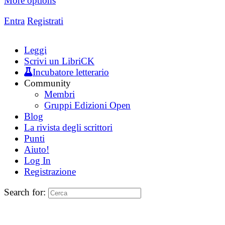
More options
Entra
Registrati
Leggi
Scrivi un LibriCK
Incubatore letterario
Community
Membri
Gruppi Edizioni Open
Blog
La rivista degli scrittori
Punti
Aiuto!
Log In
Registrazione
Search for: