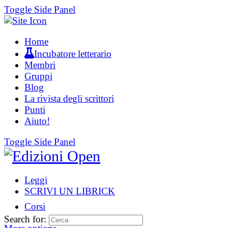
Toggle Side Panel
Home
Incubatore letterario
Membri
Gruppi
Blog
La rivista degli scrittori
Punti
Aiuto!
Toggle Side Panel
Leggi
SCRIVI UN LIBRICK
Corsi
Search for: