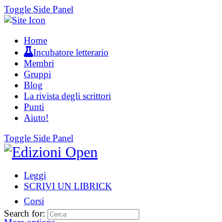
Toggle Side Panel
Home
Incubatore letterario
Membri
Gruppi
Blog
La rivista degli scrittori
Punti
Aiuto!
Toggle Side Panel
Leggi
SCRIVI UN LIBRICK
Corsi
Search for: