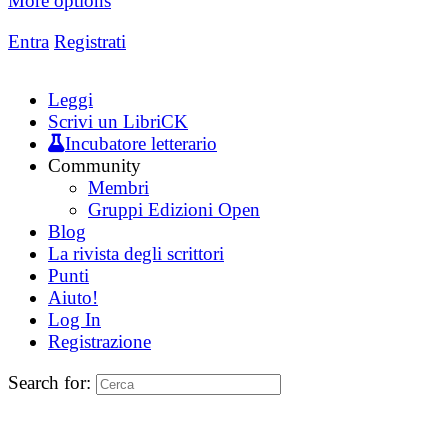
More options
Entra
Registrati
Leggi
Scrivi un LibriCK
Incubatore letterario
Community
Membri
Gruppi Edizioni Open
Blog
La rivista degli scrittori
Punti
Aiuto!
Log In
Registrazione
Search for: