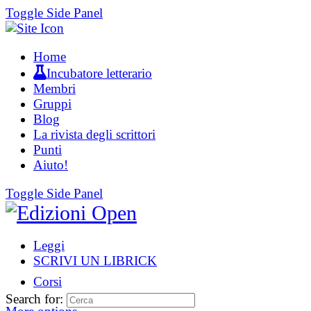
Toggle Side Panel
Home
Incubatore letterario
Membri
Gruppi
Blog
La rivista degli scrittori
Punti
Aiuto!
Toggle Side Panel
Leggi
SCRIVI UN LIBRICK
Corsi
Search for: