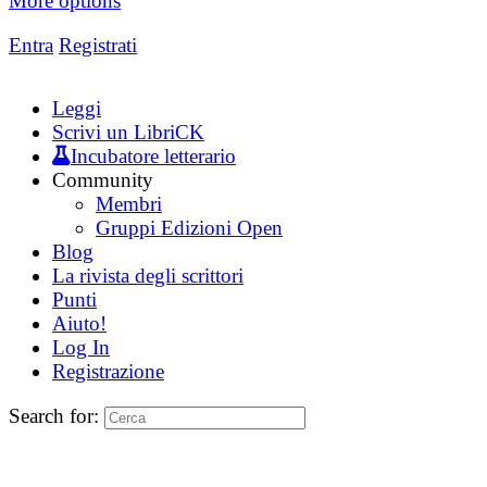
More options
Entra
Registrati
Leggi
Scrivi un LibriCK
Incubatore letterario
Community
Membri
Gruppi Edizioni Open
Blog
La rivista degli scrittori
Punti
Aiuto!
Log In
Registrazione
Search for: