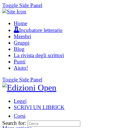
Toggle Side Panel
Home
Incubatore letterario
Membri
Gruppi
Blog
La rivista degli scrittori
Punti
Aiuto!
Toggle Side Panel
Leggi
SCRIVI UN LIBRICK
Corsi
Search for: