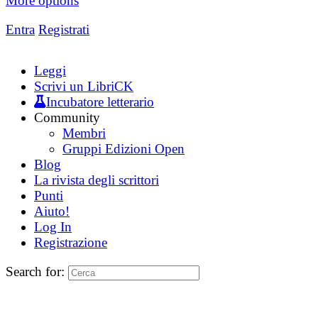
More options
Entra
Registrati
Leggi
Scrivi un LibriCK
Incubatore letterario
Community
Membri
Gruppi Edizioni Open
Blog
La rivista degli scrittori
Punti
Aiuto!
Log In
Registrazione
Search for: