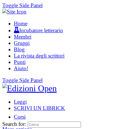
Toggle Side Panel
Home
Incubatore letterario
Membri
Gruppi
Blog
La rivista degli scrittori
Punti
Aiuto!
Toggle Side Panel
Leggi
SCRIVI UN LIBRICK
Corsi
Search for: