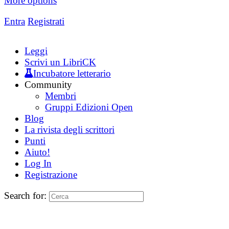
More options
Entra
Registrati
Leggi
Scrivi un LibriCK
Incubatore letterario
Community
Membri
Gruppi Edizioni Open
Blog
La rivista degli scrittori
Punti
Aiuto!
Log In
Registrazione
Search for: