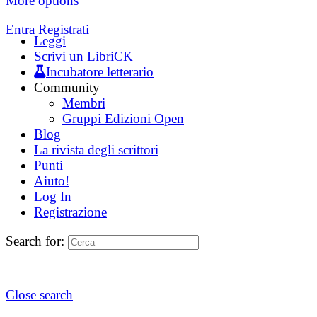
More options
Entra
Registrati
Leggi
Scrivi un LibriCK
Incubatore letterario
Community
Membri
Gruppi Edizioni Open
Blog
La rivista degli scrittori
Punti
Aiuto!
Log In
Registrazione
Search for:
Close search