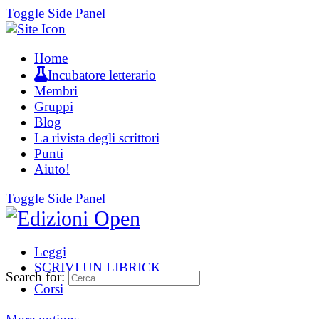
Toggle Side Panel
Home
Incubatore letterario
Membri
Gruppi
Blog
La rivista degli scrittori
Punti
Aiuto!
Toggle Side Panel
Leggi
SCRIVI UN LIBRICK
Search for:
Corsi