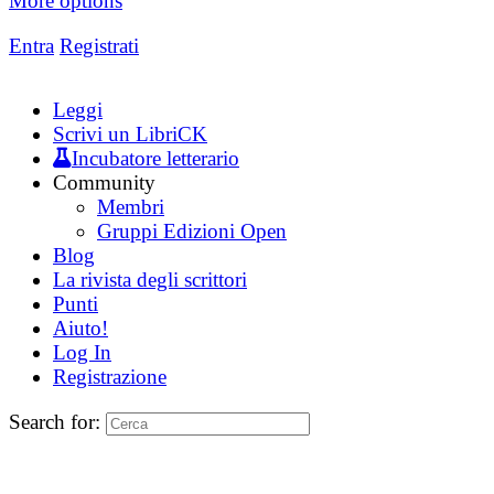
More options
Entra
Registrati
Leggi
Scrivi un LibriCK
Incubatore letterario
Community
Membri
Gruppi Edizioni Open
Blog
La rivista degli scrittori
Punti
Aiuto!
Log In
Registrazione
Search for: