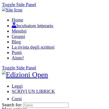
Toggle Side Panel
Home
Incubatore letterario
Membri
Gruppi
Blog
La rivista degli scrittori
Punti
Aiuto!
Toggle Side Panel
Leggi
SCRIVI UN LIBRICK
Corsi
Search for: