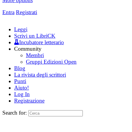
More options
Entra
Registrati
Leggi
Scrivi un LibriCK
Incubatore letterario
Community
Membri
Gruppi Edizioni Open
Blog
La rivista degli scrittori
Punti
Aiuto!
Log In
Registrazione
Search for: