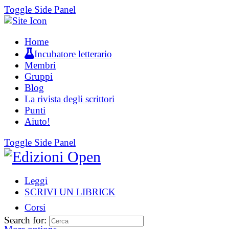
Toggle Side Panel
Home
Incubatore letterario
Membri
Gruppi
Blog
La rivista degli scrittori
Punti
Aiuto!
Toggle Side Panel
Leggi
SCRIVI UN LIBRICK
Corsi
Search for: