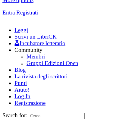
More options
Entra
Registrati
Leggi
Scrivi un LibriCK
Incubatore letterario
Community
Membri
Gruppi Edizioni Open
Blog
La rivista degli scrittori
Punti
Aiuto!
Log In
Registrazione
Search for: