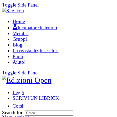
Toggle Side Panel
Home
Incubatore letterario
Membri
Gruppi
Blog
La rivista degli scrittori
Punti
Aiuto!
Toggle Side Panel
Leggi
SCRIVI UN LIBRICK
Corsi
Search for: