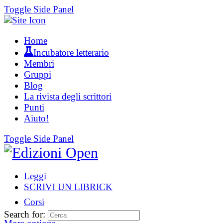
Toggle Side Panel
Home
Incubatore letterario
Membri
Gruppi
Blog
La rivista degli scrittori
Punti
Aiuto!
Toggle Side Panel
Leggi
SCRIVI UN LIBRICK
Corsi
Search for: