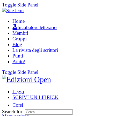
Toggle Side Panel
Home
Incubatore letterario
Membri
Gruppi
Blog
La rivista degli scrittori
Punti
Aiuto!
Toggle Side Panel
Leggi
SCRIVI UN LIBRICK
Corsi
Search for: