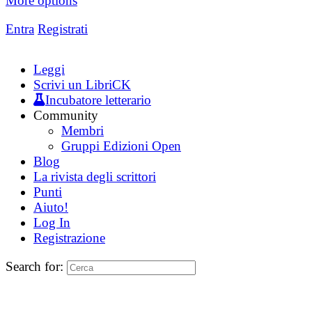
More options
Entra
Registrati
Leggi
Scrivi un LibriCK
Incubatore letterario
Community
Membri
Gruppi Edizioni Open
Blog
La rivista degli scrittori
Punti
Aiuto!
Log In
Registrazione
Search for: