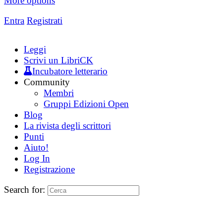
More options
Entra
Registrati
Leggi
Scrivi un LibriCK
Incubatore letterario
Community
Membri
Gruppi Edizioni Open
Blog
La rivista degli scrittori
Punti
Aiuto!
Log In
Registrazione
Search for: