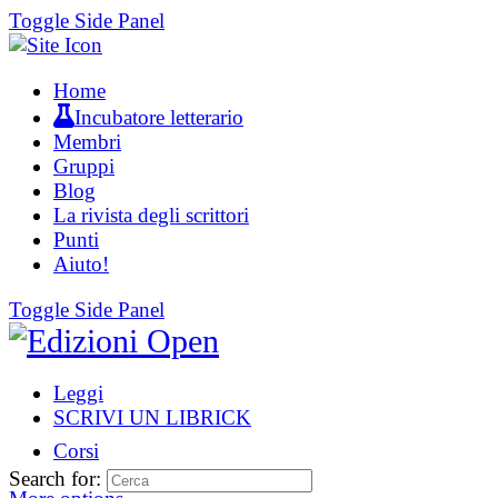
Toggle Side Panel
Home
Incubatore letterario
Membri
Gruppi
Blog
La rivista degli scrittori
Punti
Aiuto!
Toggle Side Panel
Leggi
SCRIVI UN LIBRICK
Corsi
Search for: