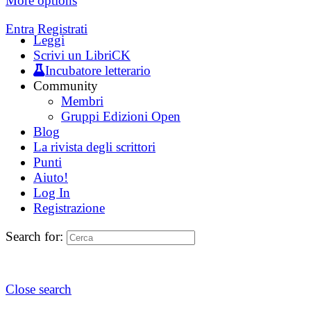
More options
Entra
Registrati
Leggi
Scrivi un LibriCK
Incubatore letterario
Community
Membri
Gruppi Edizioni Open
Blog
La rivista degli scrittori
Punti
Aiuto!
Log In
Registrazione
Search for:
Close search