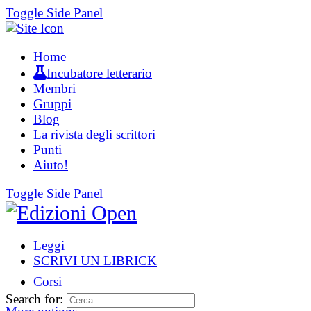
Toggle Side Panel
Home
Incubatore letterario
Membri
Gruppi
Blog
La rivista degli scrittori
Punti
Aiuto!
Toggle Side Panel
Leggi
SCRIVI UN LIBRICK
Corsi
Search for: