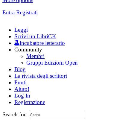
More options
Entra
Registrati
Leggi
Scrivi un LibriCK
Incubatore letterario
Community
Membri
Gruppi Edizioni Open
Blog
La rivista degli scrittori
Punti
Aiuto!
Log In
Registrazione
Search for: