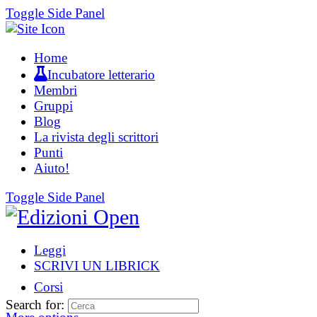
Toggle Side Panel
Home
Incubatore letterario
Membri
Gruppi
Blog
La rivista degli scrittori
Punti
Aiuto!
Toggle Side Panel
Leggi
SCRIVI UN LIBRICK
Corsi
Search for: