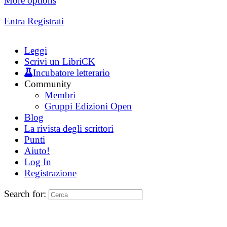
More options
Entra
Registrati
Leggi
Scrivi un LibriCK
Incubatore letterario
Community
Membri
Gruppi Edizioni Open
Blog
La rivista degli scrittori
Punti
Aiuto!
Log In
Registrazione
Search for: