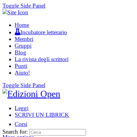
Toggle Side Panel
Home
Incubatore letterario
Membri
Gruppi
Blog
La rivista degli scrittori
Punti
Aiuto!
Toggle Side Panel
Leggi
SCRIVI UN LIBRICK
Corsi
Search for: