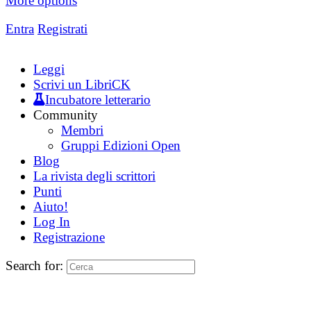
More options
Entra
Registrati
Leggi
Scrivi un LibriCK
Incubatore letterario
Community
Membri
Gruppi Edizioni Open
Blog
La rivista degli scrittori
Punti
Aiuto!
Log In
Registrazione
Search for: