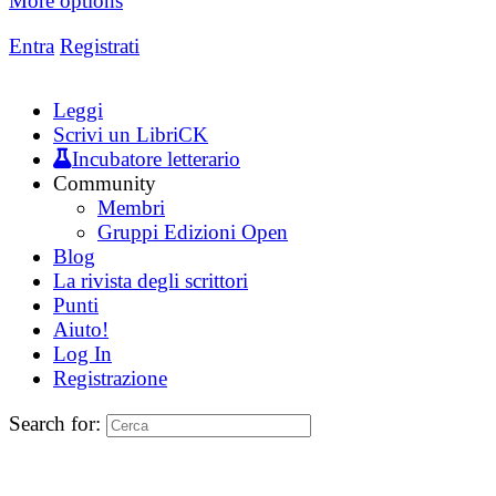
More options
Entra
Registrati
Leggi
Scrivi un LibriCK
Incubatore letterario
Community
Membri
Gruppi Edizioni Open
Blog
La rivista degli scrittori
Punti
Aiuto!
Log In
Registrazione
Search for: