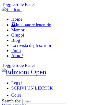
Toggle Side Panel
Home
Incubatore letterario
Membri
Gruppi
Blog
La rivista degli scrittori
Punti
Aiuto!
Toggle Side Panel
Leggi
SCRIVI UN LIBRICK
Corsi
Search for: