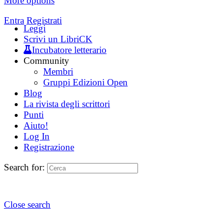
More options
Entra
Registrati
Leggi
Scrivi un LibriCK
Incubatore letterario
Community
Membri
Gruppi Edizioni Open
Blog
La rivista degli scrittori
Punti
Aiuto!
Log In
Registrazione
Search for:
Close search