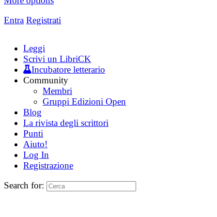
More options
Entra
Registrati
Leggi
Scrivi un LibriCK
Incubatore letterario
Community
Membri
Gruppi Edizioni Open
Blog
La rivista degli scrittori
Punti
Aiuto!
Log In
Registrazione
Search for: