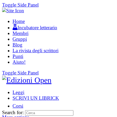
Toggle Side Panel
Home
Incubatore letterario
Membri
Gruppi
Blog
La rivista degli scrittori
Punti
Aiuto!
Toggle Side Panel
Leggi
SCRIVI UN LIBRICK
Corsi
Search for: