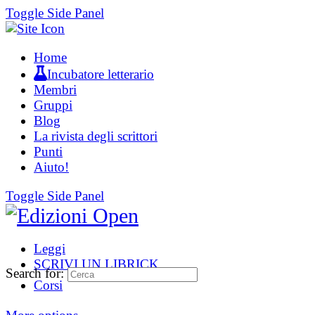
Toggle Side Panel
Home
Incubatore letterario
Membri
Gruppi
Blog
La rivista degli scrittori
Punti
Aiuto!
Toggle Side Panel
Leggi
SCRIVI UN LIBRICK
Search for:
Corsi