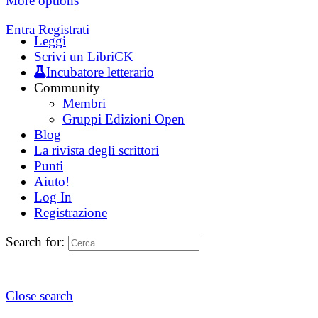
More options
Entra
Registrati
Leggi
Scrivi un LibriCK
Incubatore letterario
Community
Membri
Gruppi Edizioni Open
Blog
La rivista degli scrittori
Punti
Aiuto!
Log In
Registrazione
Search for:
Close search