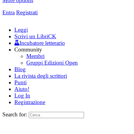
More options
Entra
Registrati
Leggi
Scrivi un LibriCK
Incubatore letterario
Community
Membri
Gruppi Edizioni Open
Blog
La rivista degli scrittori
Punti
Aiuto!
Log In
Registrazione
Search for: