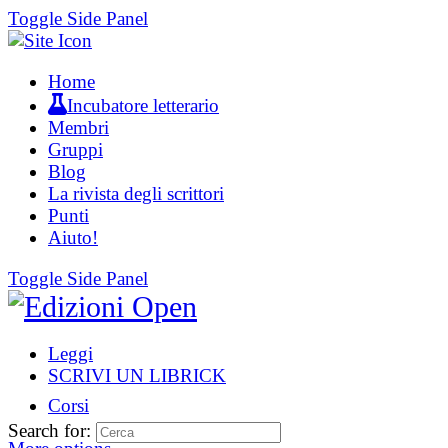
Toggle Side Panel
Home
Incubatore letterario
Membri
Gruppi
Blog
La rivista degli scrittori
Punti
Aiuto!
Toggle Side Panel
Leggi
SCRIVI UN LIBRICK
Corsi
Search for: