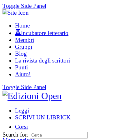
Toggle Side Panel
Home
Incubatore letterario
Membri
Gruppi
Blog
La rivista degli scrittori
Punti
Aiuto!
Toggle Side Panel
Leggi
SCRIVI UN LIBRICK
Corsi
Search for: