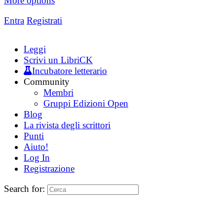
More options
Entra
Registrati
Leggi
Scrivi un LibriCK
Incubatore letterario
Community
Membri
Gruppi Edizioni Open
Blog
La rivista degli scrittori
Punti
Aiuto!
Log In
Registrazione
Search for: