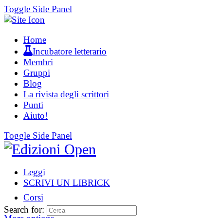
Toggle Side Panel
Home
Incubatore letterario
Membri
Gruppi
Blog
La rivista degli scrittori
Punti
Aiuto!
Toggle Side Panel
Leggi
SCRIVI UN LIBRICK
Corsi
Search for: