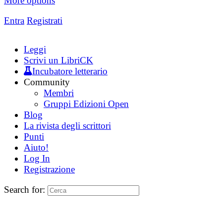
More options
Entra
Registrati
Leggi
Scrivi un LibriCK
Incubatore letterario
Community
Membri
Gruppi Edizioni Open
Blog
La rivista degli scrittori
Punti
Aiuto!
Log In
Registrazione
Search for: