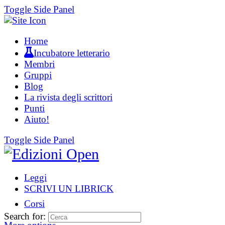
Toggle Side Panel
Home
Incubatore letterario
Membri
Gruppi
Blog
La rivista degli scrittori
Punti
Aiuto!
Toggle Side Panel
Leggi
SCRIVI UN LIBRICK
Corsi
Search for: