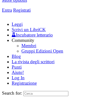
More options
Entra
Registrati
Leggi
Scrivi un LibriCK
Incubatore letterario
Community
Membri
Gruppi Edizioni Open
Blog
La rivista degli scrittori
Punti
Aiuto!
Log In
Registrazione
Search for: