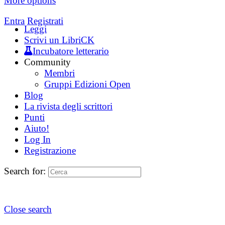
More options
Entra
Registrati
Leggi
Scrivi un LibriCK
Incubatore letterario
Community
Membri
Gruppi Edizioni Open
Blog
La rivista degli scrittori
Punti
Aiuto!
Log In
Registrazione
Search for:
Close search