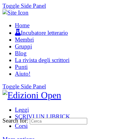
Toggle Side Panel
Home
Incubatore letterario
Membri
Gruppi
Blog
La rivista degli scrittori
Punti
Aiuto!
Toggle Side Panel
Leggi
SCRIVI UN LIBRICK
Search for:
Corsi