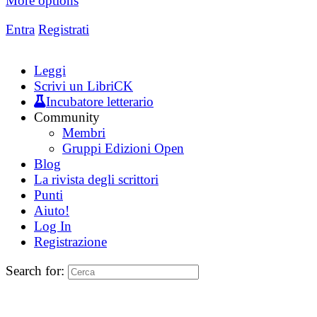
More options
Entra
Registrati
Leggi
Scrivi un LibriCK
Incubatore letterario
Community
Membri
Gruppi Edizioni Open
Blog
La rivista degli scrittori
Punti
Aiuto!
Log In
Registrazione
Search for: