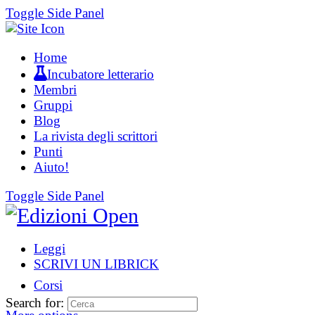
Toggle Side Panel
Home
Incubatore letterario
Membri
Gruppi
Blog
La rivista degli scrittori
Punti
Aiuto!
Toggle Side Panel
Leggi
SCRIVI UN LIBRICK
Corsi
Search for: