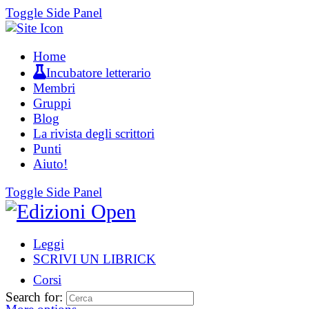
Toggle Side Panel
Home
Incubatore letterario
Membri
Gruppi
Blog
La rivista degli scrittori
Punti
Aiuto!
Toggle Side Panel
Leggi
SCRIVI UN LIBRICK
Corsi
Search for: