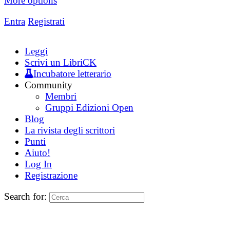
More options
Entra
Registrati
Leggi
Scrivi un LibriCK
Incubatore letterario
Community
Membri
Gruppi Edizioni Open
Blog
La rivista degli scrittori
Punti
Aiuto!
Log In
Registrazione
Search for: