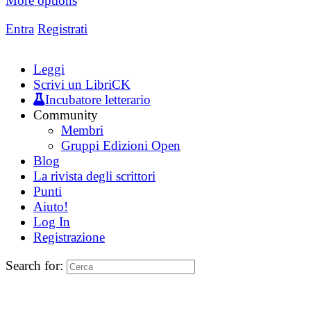
More options
Entra
Registrati
Leggi
Scrivi un LibriCK
Incubatore letterario
Community
Membri
Gruppi Edizioni Open
Blog
La rivista degli scrittori
Punti
Aiuto!
Log In
Registrazione
Search for: