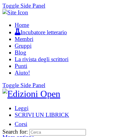
Toggle Side Panel
Home
Incubatore letterario
Membri
Gruppi
Blog
La rivista degli scrittori
Punti
Aiuto!
Toggle Side Panel
Leggi
SCRIVI UN LIBRICK
Corsi
Search for: