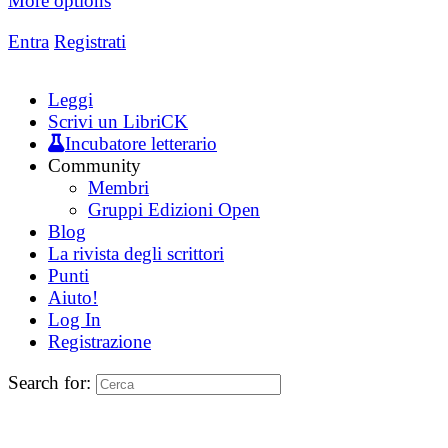
More options
Entra
Registrati
Leggi
Scrivi un LibriCK
Incubatore letterario
Community
Membri
Gruppi Edizioni Open
Blog
La rivista degli scrittori
Punti
Aiuto!
Log In
Registrazione
Search for: