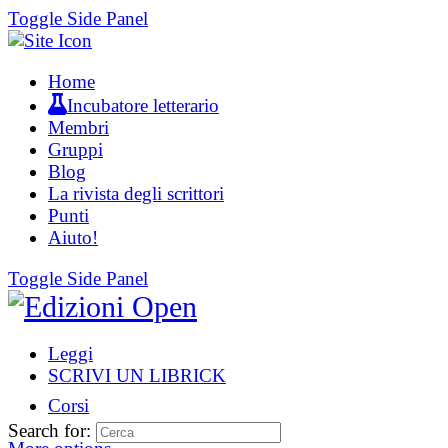
Toggle Side Panel
Home
Incubatore letterario
Membri
Gruppi
Blog
La rivista degli scrittori
Punti
Aiuto!
Toggle Side Panel
Leggi
SCRIVI UN LIBRICK
Corsi
Search for: