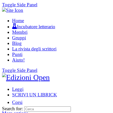
Toggle Side Panel
Home
Incubatore letterario
Membri
Gruppi
Blog
La rivista degli scrittori
Punti
Aiuto!
Toggle Side Panel
Leggi
SCRIVI UN LIBRICK
Corsi
Search for: