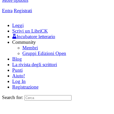
More options
Entra
Registrati
Leggi
Scrivi un LibriCK
Incubatore letterario
Community
Membri
Gruppi Edizioni Open
Blog
La rivista degli scrittori
Punti
Aiuto!
Log In
Registrazione
Search for: