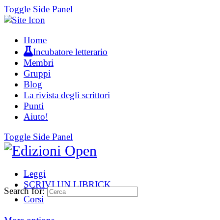
Toggle Side Panel
Home
Incubatore letterario
Membri
Gruppi
Blog
La rivista degli scrittori
Punti
Aiuto!
Toggle Side Panel
Leggi
SCRIVI UN LIBRICK
Search for:
Corsi