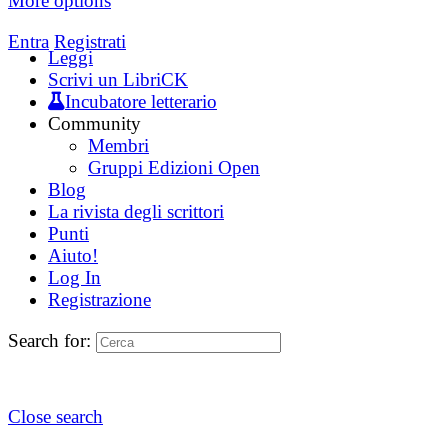
More options
Entra
Registrati
Leggi
Scrivi un LibriCK
Incubatore letterario
Community
Membri
Gruppi Edizioni Open
Blog
La rivista degli scrittori
Punti
Aiuto!
Log In
Registrazione
Search for:
Close search