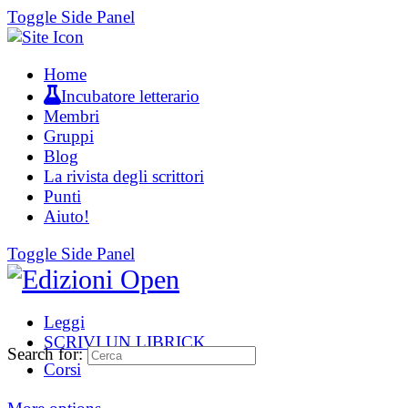
Toggle Side Panel
Home
Incubatore letterario
Membri
Gruppi
Blog
La rivista degli scrittori
Punti
Aiuto!
Toggle Side Panel
Leggi
SCRIVI UN LIBRICK
Search for:
Corsi