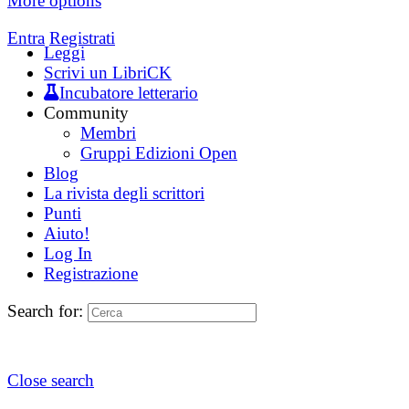
More options
Entra
Registrati
Leggi
Scrivi un LibriCK
Incubatore letterario
Community
Membri
Gruppi Edizioni Open
Blog
La rivista degli scrittori
Punti
Aiuto!
Log In
Registrazione
Search for:
Close search