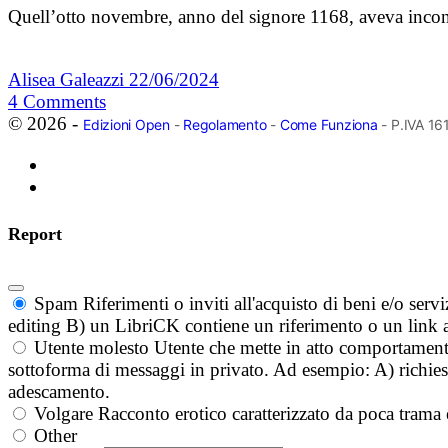
Quell’otto novembre, anno del signore 1168, aveva incont
Alisea Galeazzi
22/06/2024
4
Comments
© 2026 -
Edizioni Open
-
Regolamento
-
Come Funziona
- P.IVA 1
Report
Spam
Riferimenti o inviti all'acquisto di beni e/o ser
editing B) un LibriCK contiene un riferimento o un link a
Utente molesto
Utente che mette in atto comportament
sottoforma di messaggi in privato. Ad esempio: A) richieste
adescamento.
Volgare
Racconto erotico caratterizzato da poca trama 
Other