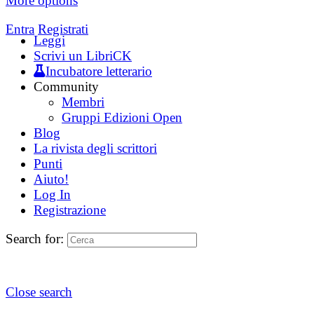
More options
Entra
Registrati
Leggi
Scrivi un LibriCK
Incubatore letterario
Community
Membri
Gruppi Edizioni Open
Blog
La rivista degli scrittori
Punti
Aiuto!
Log In
Registrazione
Search for:
Close search