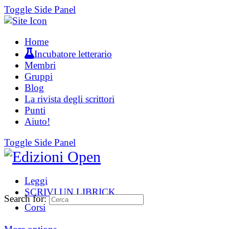
Toggle Side Panel
Home
Incubatore letterario
Membri
Gruppi
Blog
La rivista degli scrittori
Punti
Aiuto!
Toggle Side Panel
Leggi
SCRIVI UN LIBRICK
Search for:
Corsi