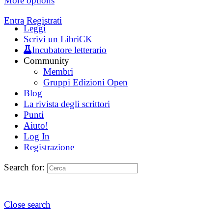
More options
Entra
Registrati
Leggi
Scrivi un LibriCK
Incubatore letterario
Community
Membri
Gruppi Edizioni Open
Blog
La rivista degli scrittori
Punti
Aiuto!
Log In
Registrazione
Search for:
Close search