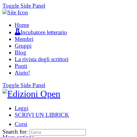
Toggle Side Panel
Home
Incubatore letterario
Membri
Gruppi
Blog
La rivista degli scrittori
Punti
Aiuto!
Toggle Side Panel
Leggi
SCRIVI UN LIBRICK
Corsi
Search for: