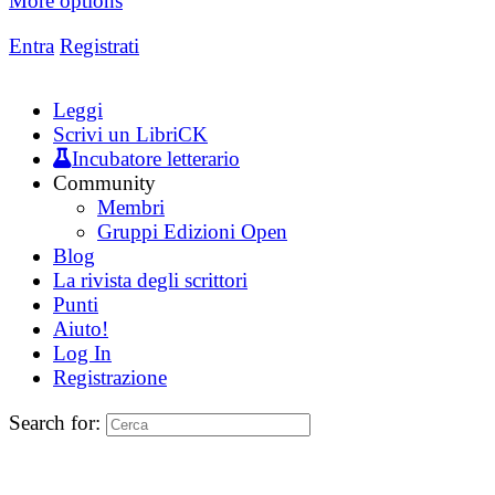
More options
Entra
Registrati
Leggi
Scrivi un LibriCK
Incubatore letterario
Community
Membri
Gruppi Edizioni Open
Blog
La rivista degli scrittori
Punti
Aiuto!
Log In
Registrazione
Search for: