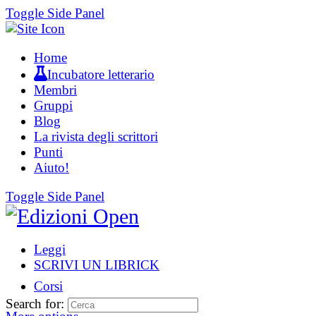
Toggle Side Panel
Home
Incubatore letterario
Membri
Gruppi
Blog
La rivista degli scrittori
Punti
Aiuto!
Toggle Side Panel
Leggi
SCRIVI UN LIBRICK
Corsi
Search for: