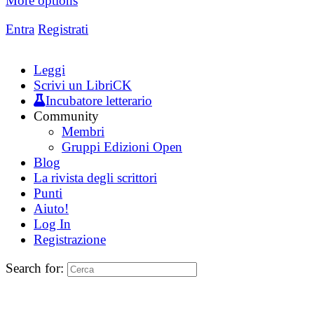
More options
Entra
Registrati
Leggi
Scrivi un LibriCK
Incubatore letterario
Community
Membri
Gruppi Edizioni Open
Blog
La rivista degli scrittori
Punti
Aiuto!
Log In
Registrazione
Search for: