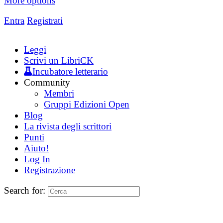
More options
Entra
Registrati
Leggi
Scrivi un LibriCK
Incubatore letterario
Community
Membri
Gruppi Edizioni Open
Blog
La rivista degli scrittori
Punti
Aiuto!
Log In
Registrazione
Search for: