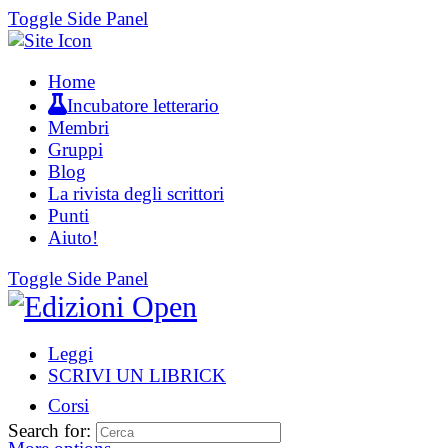
Toggle Side Panel
Home
Incubatore letterario
Membri
Gruppi
Blog
La rivista degli scrittori
Punti
Aiuto!
Toggle Side Panel
Leggi
SCRIVI UN LIBRICK
Corsi
Search for: