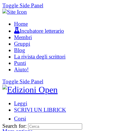
Toggle Side Panel
Home
Incubatore letterario
Membri
Gruppi
Blog
La rivista degli scrittori
Punti
Aiuto!
Toggle Side Panel
Leggi
SCRIVI UN LIBRICK
Corsi
Search for: