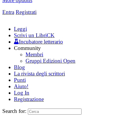
More options
Entra
Registrati
Leggi
Scrivi un LibriCK
Incubatore letterario
Community
Membri
Gruppi Edizioni Open
Blog
La rivista degli scrittori
Punti
Aiuto!
Log In
Registrazione
Search for: