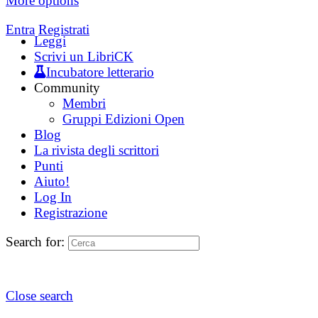
More options
Entra
Registrati
Leggi
Scrivi un LibriCK
Incubatore letterario
Community
Membri
Gruppi Edizioni Open
Blog
La rivista degli scrittori
Punti
Aiuto!
Log In
Registrazione
Search for:
Close search