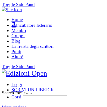
Toggle Side Panel
Home
Incubatore letterario
Membri
Gruppi
Blog
La rivista degli scrittori
Punti
Aiuto!
Toggle Side Panel
Leggi
SCRIVI UN LIBRICK
Search for:
Corsi