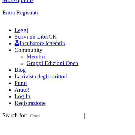
More options
Entra
Registrati
Leggi
Scrivi un LibriCK
Incubatore letterario
Community
Membri
Gruppi Edizioni Open
Blog
La rivista degli scrittori
Punti
Aiuto!
Log In
Registrazione
Search for: