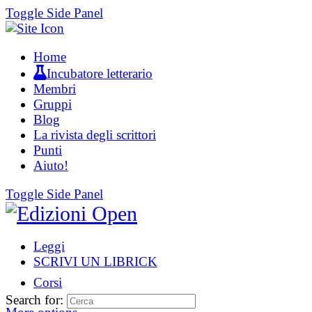
Toggle Side Panel
Home
Incubatore letterario
Membri
Gruppi
Blog
La rivista degli scrittori
Punti
Aiuto!
Toggle Side Panel
Leggi
SCRIVI UN LIBRICK
Corsi
Search for: