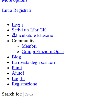
More options
Entra
Registrati
Leggi
Scrivi un LibriCK
Incubatore letterario
Community
Membri
Gruppi Edizioni Open
Blog
La rivista degli scrittori
Punti
Aiuto!
Log In
Registrazione
Search for: