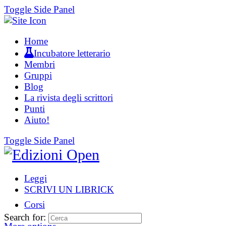
Toggle Side Panel
Home
Incubatore letterario
Membri
Gruppi
Blog
La rivista degli scrittori
Punti
Aiuto!
Toggle Side Panel
Leggi
SCRIVI UN LIBRICK
Corsi
Search for: