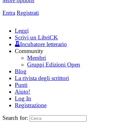
More options
Entra
Registrati
Leggi
Scrivi un LibriCK
Incubatore letterario
Community
Membri
Gruppi Edizioni Open
Blog
La rivista degli scrittori
Punti
Aiuto!
Log In
Registrazione
Search for: