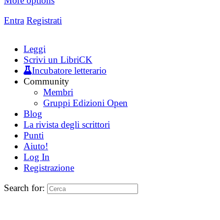
More options
Entra
Registrati
Leggi
Scrivi un LibriCK
Incubatore letterario
Community
Membri
Gruppi Edizioni Open
Blog
La rivista degli scrittori
Punti
Aiuto!
Log In
Registrazione
Search for: