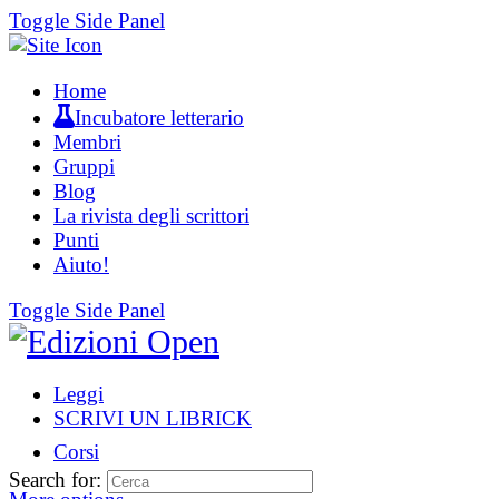
Toggle Side Panel
Home
Incubatore letterario
Membri
Gruppi
Blog
La rivista degli scrittori
Punti
Aiuto!
Toggle Side Panel
Leggi
SCRIVI UN LIBRICK
Corsi
Search for: