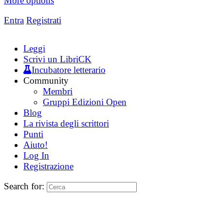
More options
Entra
Registrati
Leggi
Scrivi un LibriCK
Incubatore letterario
Community
Membri
Gruppi Edizioni Open
Blog
La rivista degli scrittori
Punti
Aiuto!
Log In
Registrazione
Search for: