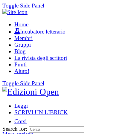
Toggle Side Panel
Home
Incubatore letterario
Membri
Gruppi
Blog
La rivista degli scrittori
Punti
Aiuto!
Toggle Side Panel
Leggi
SCRIVI UN LIBRICK
Corsi
Search for: