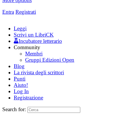
More options
Entra
Registrati
Leggi
Scrivi un LibriCK
Incubatore letterario
Community
Membri
Gruppi Edizioni Open
Blog
La rivista degli scrittori
Punti
Aiuto!
Log In
Registrazione
Search for: