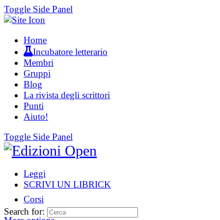
Toggle Side Panel
Home
Incubatore letterario
Membri
Gruppi
Blog
La rivista degli scrittori
Punti
Aiuto!
Toggle Side Panel
Leggi
SCRIVI UN LIBRICK
Corsi
Search for: