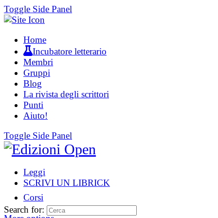
Toggle Side Panel
Home
Incubatore letterario
Membri
Gruppi
Blog
La rivista degli scrittori
Punti
Aiuto!
Toggle Side Panel
Leggi
SCRIVI UN LIBRICK
Corsi
Search for: