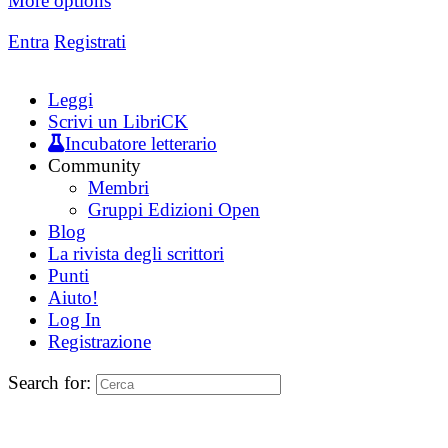
More options
Entra
Registrati
Leggi
Scrivi un LibriCK
Incubatore letterario
Community
Membri
Gruppi Edizioni Open
Blog
La rivista degli scrittori
Punti
Aiuto!
Log In
Registrazione
Search for: