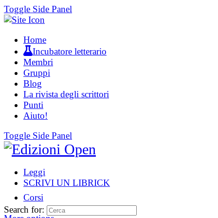
Toggle Side Panel
Home
Incubatore letterario
Membri
Gruppi
Blog
La rivista degli scrittori
Punti
Aiuto!
Toggle Side Panel
Leggi
SCRIVI UN LIBRICK
Corsi
Search for: