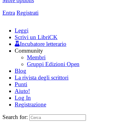
More options
Entra
Registrati
Leggi
Scrivi un LibriCK
Incubatore letterario
Community
Membri
Gruppi Edizioni Open
Blog
La rivista degli scrittori
Punti
Aiuto!
Log In
Registrazione
Search for: