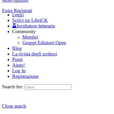
More options
Entra
Registrati
Leggi
Scrivi un LibriCK
Incubatore letterario
Community
Membri
Gruppi Edizioni Open
Blog
La rivista degli scrittori
Punti
Aiuto!
Log In
Registrazione
Search for:
Close search