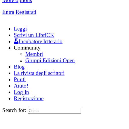
More options
Entra
Registrati
Leggi
Scrivi un LibriCK
Incubatore letterario
Community
Membri
Gruppi Edizioni Open
Blog
La rivista degli scrittori
Punti
Aiuto!
Log In
Registrazione
Search for: