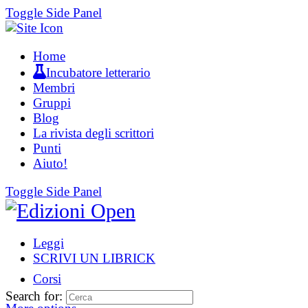
Toggle Side Panel
Home
Incubatore letterario
Membri
Gruppi
Blog
La rivista degli scrittori
Punti
Aiuto!
Toggle Side Panel
Leggi
SCRIVI UN LIBRICK
Corsi
Search for: